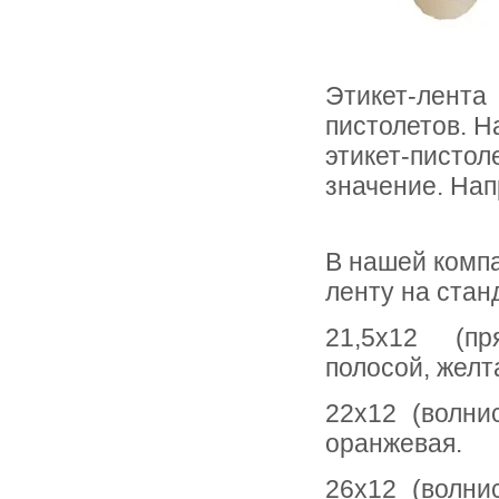
Этикет-лента
пистолетов. Н
этикет-писто
значение. Нап
В нашей комп
ленту на стан
21,5х12 (п
полосой, желт
22х12 (волнис
оранжевая.
26х12 (волнис